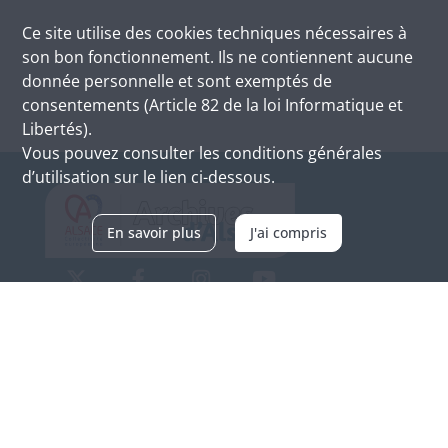
Ce site utilise des
cookies
techniques nécessaires à
son bon fonctionnement. Ils ne contiennent aucune
donnée personnelle et sont exemptés de
consentements (Article 82 de la loi Informatique et
Libertés).
Vous pouvez consulter les conditions générales
d’utilisation sur le lien ci-dessous.
En savoir plus
J'ai compris
Archives d'Alsace - Site de Colmar
Bâtiment M / Cité administrative
3, rue Fleischhauer
F-68026 COLMAR
(+33) 3 89 21 97 00