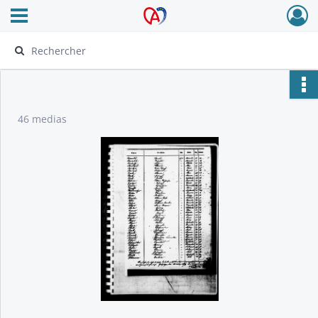
Ouvrir le menu déroulant
Archives Alsace - Colmar
46 medias