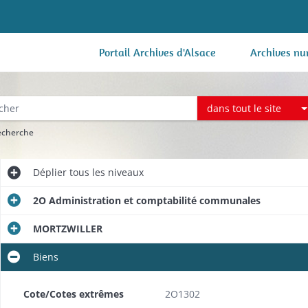
Portail Archives d'Alsace
Archives nu
dans tout le site
recherche
Déplier
tous les niveaux
2O Administration et comptabilité communales
MORTZWILLER
Biens
Cote/Cotes extrêmes
2O1302