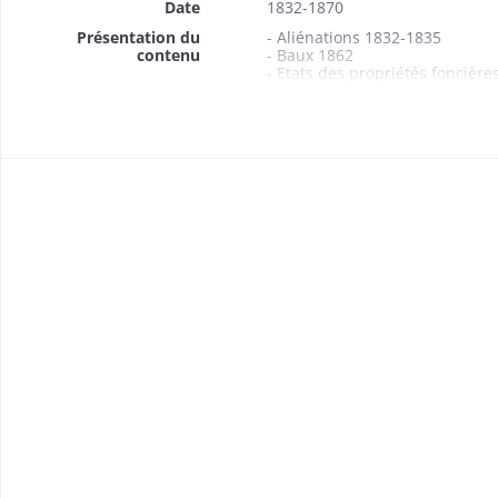
Date
1832-1870
Présentation du
- Aliénations 1832-1835
contenu
- Baux 1862
- Etats des propriétés foncière
1865, 1870