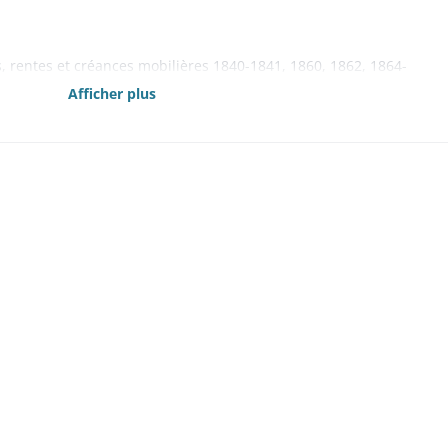
s, rentes et créances mobilières 1840-1841, 1860, 1862, 1864-
Afficher plus