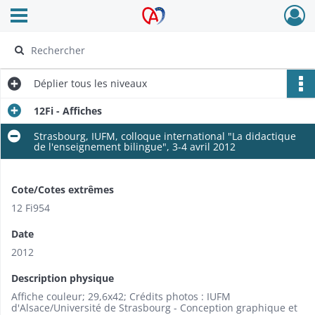
Ouvrir le menu déroulant
Archives Alsace - Colmar
Déplier
tous les niveaux
12Fi - Affiches
Strasbourg, IUFM, colloque international "La didactique
de l'enseignement bilingue", 3-4 avril 2012
Cote/Cotes extrêmes
12 Fi954
Date
2012
Description physique
Affiche couleur; 29,6x42; Crédits photos : IUFM
d'Alsace/Université de Strasbourg - Conception graphique et