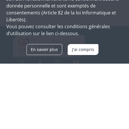
donnée personnelle et sont exemptés de
consentements (Article 82 de la loi Informatique et
Libertés).
Vous pouvez consulter les conditions générales
d’utilisation sur le lien ci-dessous.
En savoir plus
J'ai compris
Archives d'Alsace - Site de Colmar
Bâtiment M / Cité administrative
3, rue Fleischhauer
F-68026 COLMAR
(+33) 3 89 21 97 00
Nous contacter