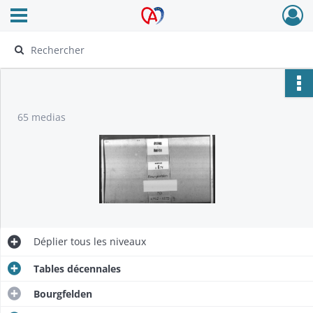
Ouvrir le menu déroulant
Archives Alsace - Colmar
65 medias
Déplier
tous les niveaux
Tables décennales
Bourgfelden