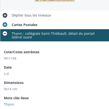
Déplier
tous les niveaux
Cartes Postales
Thann : collégiale Saint-Thiébault, détail du portail
latéral ouest
Cote/Cotes extrêmes
9Fi1194
Date
s.d
Dimensions
9x14 cm
Mots clés lieux
Thann