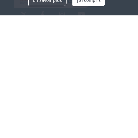
En savoir plus
J'ai compris
Archives d'Alsace - Site de Colmar
Bâtiment M / Cité administrative
3, rue Fleischhauer
F-68026 COLMAR
(+33) 3 89 21 97 00
Nous contacter
Horaires d'ouverture
Du mardi au vendredi
en continu de 9h à 17h
Venir