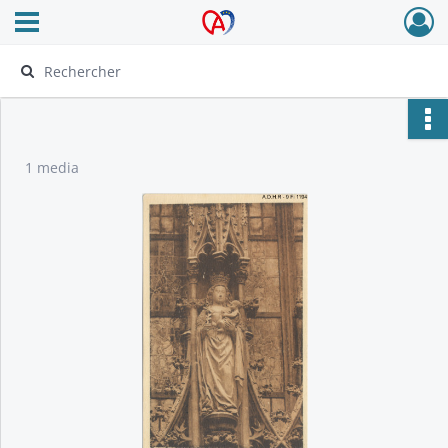
Ouvrir le menu déroulant
Archives Alsace - Colmar
1 media