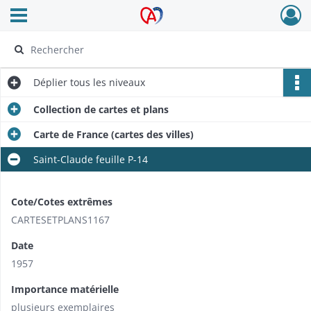
Ouvrir le menu déroulant
Archives Alsace - Colmar
Déplier
tous les niveaux
Collection de cartes et plans
Carte de France (cartes des villes)
Saint-Claude feuille P-14
Cote/Cotes extrêmes
CARTESETPLANS1167
Date
1957
Importance matérielle
plusieurs exemplaires