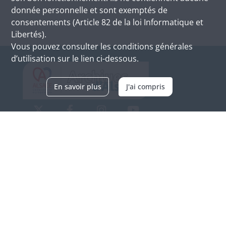
donnée personnelle et sont exemptés de
consentements (Article 82 de la loi Informatique et
Libertés).
Vous pouvez consulter les conditions générales
d’utilisation sur le lien ci-dessous.
En savoir plus
J'ai compris
Archives d'Alsace - Site de Colmar
Bâtiment M / Cité administrative
3, rue Fleischhauer
F-68026 COLMAR
(+33) 3 89 21 97 00
Nous contacter