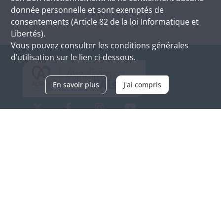
donnée personnelle et sont exemptés de
consentements (Article 82 de la loi Informatique et
Libertés).
Vous pouvez consulter les conditions générales
d’utilisation sur le lien ci-dessous.
En savoir plus
J'ai compris
Archives d'Alsace - Site de Colmar
Bâtiment M / Cité administrative
3, rue Fleischhauer
F-68026 COLMAR
(+33) 3 89 21 97 00
Nous contacter