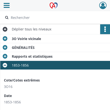
Ouvrir le menu déroulant
Archives Alsace - Colmar
Déplier
tous les niveaux
3O Voirie vicinale
GÉNÉRALITÉS
Rapports et statistiques
1853-1856
Cote/Cotes extrêmes
3O16
Date
1853-1856