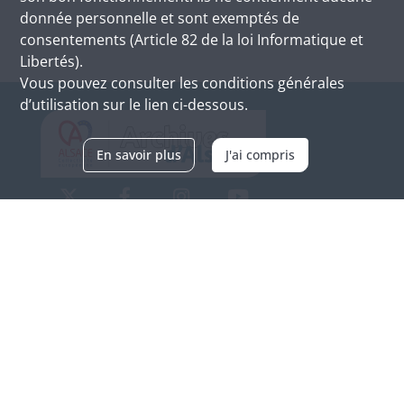
donnée personnelle et sont exemptés de
consentements (Article 82 de la loi Informatique et
Libertés).
Vous pouvez consulter les conditions générales
d’utilisation sur le lien ci-dessous.
En savoir plus
J'ai compris
Archives d'Alsace - Site de Colmar
Bâtiment M / Cité administrative
3, rue Fleischhauer
F-68026 COLMAR
(+33) 3 89 21 97 00
Nous contacter