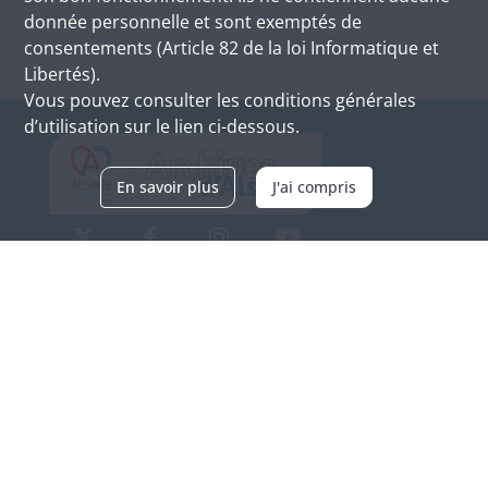
donnée personnelle et sont exemptés de
consentements (Article 82 de la loi Informatique et
Libertés).
Vous pouvez consulter les conditions générales
d’utilisation sur le lien ci-dessous.
En savoir plus
J'ai compris
Archives d'Alsace - Site de Colmar
Bâtiment M / Cité administrative
3, rue Fleischhauer
F-68026 COLMAR
(+33) 3 89 21 97 00
Nous contacter