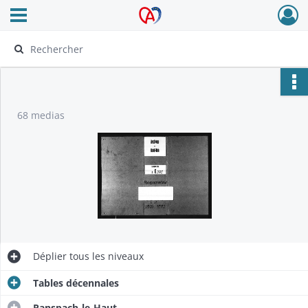
Ouvrir le menu déroulant
Archives Alsace - Colmar
68 medias
Déplier
tous les niveaux
Tables décennales
Ranspach-le-Haut