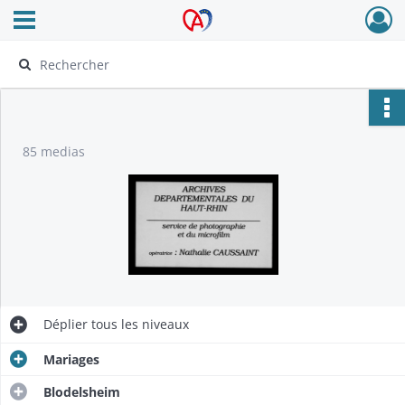
Ouvrir le menu déroulant
Archives Alsace - Colmar
85 medias
Déplier
tous les niveaux
Mariages
Blodelsheim