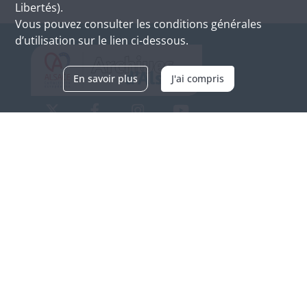
Libertés).
Vous pouvez consulter les conditions générales
d’utilisation sur le lien ci-dessous.
En savoir plus
J'ai compris
Archives d'Alsace - Site de Colmar
Bâtiment M / Cité administrative
3, rue Fleischhauer
F-68026 COLMAR
(+33) 3 89 21 97 00
Nous contacter
Horaires d'ouverture