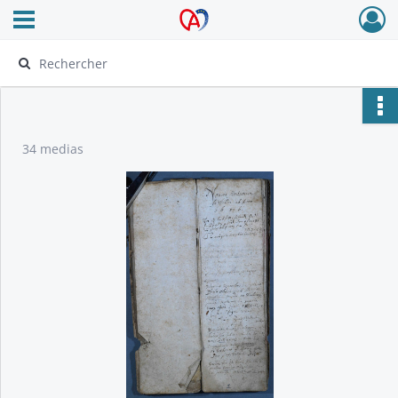
Ouvrir le menu déroulant
Archives Alsace - Colmar
34 medias