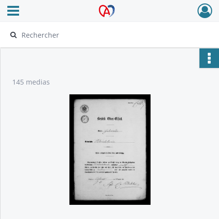
Ouvrir le menu déroulant
Archives Alsace - Colmar
145 medias