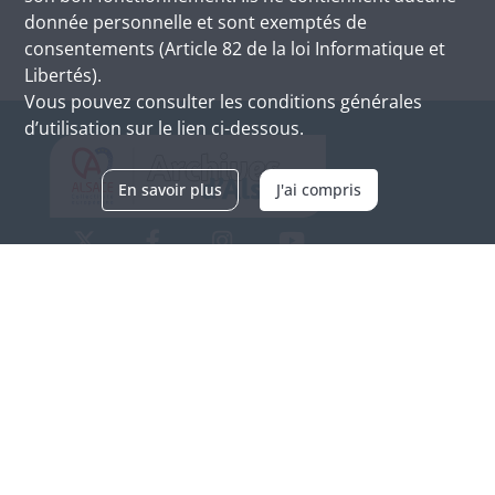
donnée personnelle et sont exemptés de
consentements (Article 82 de la loi Informatique et
Libertés).
Vous pouvez consulter les conditions générales
d’utilisation sur le lien ci-dessous.
En savoir plus
J'ai compris
Archives d'Alsace - Site de Colmar
Bâtiment M / Cité administrative
3, rue Fleischhauer
F-68026 COLMAR
(+33) 3 89 21 97 00
Nous contacter