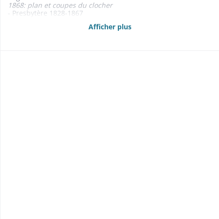
1868: plan et coupes du clocher
- Presbytère 1828-1867
- Cimetière 1822
Afficher plus
- Maison commune et d'école 1822-1869
1842: liste des trente contribuables les plus imposés de la
commune
- Pompe à incendie 1861