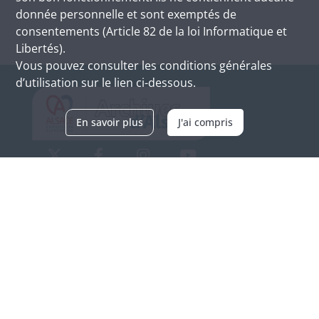
donnée personnelle et sont exemptés de
consentements (Article 82 de la loi Informatique et
Libertés).
Vous pouvez consulter les conditions générales
d’utilisation sur le lien ci-dessous.
En savoir plus
J'ai compris
Archives d'Alsace - Site de Colmar
Bâtiment M / Cité administrative
3, rue Fleischhauer
F-68026 COLMAR
(+33) 3 89 21 97 00
Nous contacter