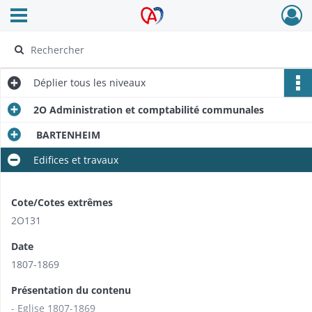
Ouvrir le menu déroulant
Archives Alsace - Colmar
Déplier
tous les niveaux
2O Administration et comptabilité communales
BARTENHEIM
Edifices et travaux
Cote/Cotes extrêmes
2O131
Date
1807-1869
Présentation du contenu
- Eglise 1807-1869