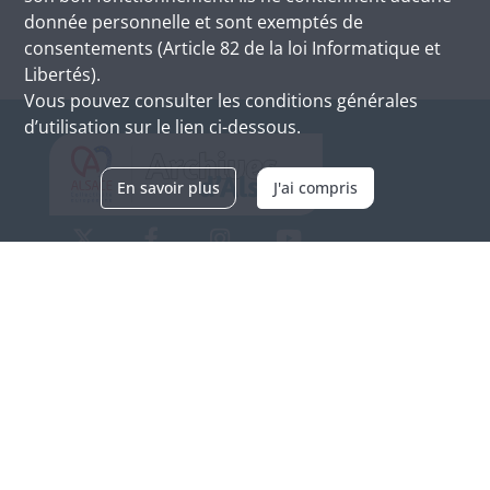
donnée personnelle et sont exemptés de
consentements (Article 82 de la loi Informatique et
Libertés).
Vous pouvez consulter les conditions générales
d’utilisation sur le lien ci-dessous.
En savoir plus
J'ai compris
Archives d'Alsace - Site de Colmar
Bâtiment M / Cité administrative
3, rue Fleischhauer
F-68026 COLMAR
(+33) 3 89 21 97 00
Nous contacter