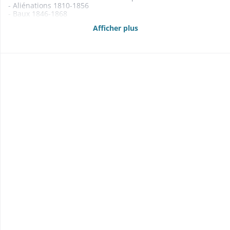
- Aliénations 1810-1856
- Baux 1846-1868
- Adjudication de la chasse 1867
Afficher plus
- Etats des propriétés foncières, rentes et créances mobilières
1861-1867, 1869