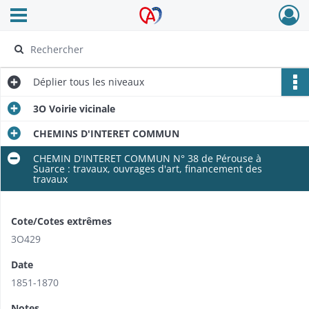
Ouvrir le menu déroulant
Archives Alsace - Colmar
Déplier
tous les niveaux
3O Voirie vicinale
CHEMINS D'INTERET COMMUN
CHEMIN D'INTERET COMMUN N° 38 de Pérouse à
Suarce : travaux, ouvrages d'art, financement des
travaux
Cote/Cotes extrêmes
3O429
Date
1851-1870
Notes