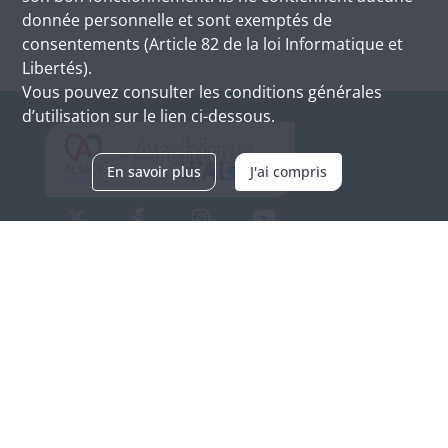
donnée personnelle et sont exemptés de
consentements (Article 82 de la loi Informatique et
Libertés).
Vous pouvez consulter les conditions générales
d’utilisation sur le lien ci-dessous.
En savoir plus
J'ai compris
Archives d'Alsace - Site de Colmar
Bâtiment M / Cité administrative
3, rue Fleischhauer
F-68026 COLMAR
(+33) 3 89 21 97 00
Nous contacter