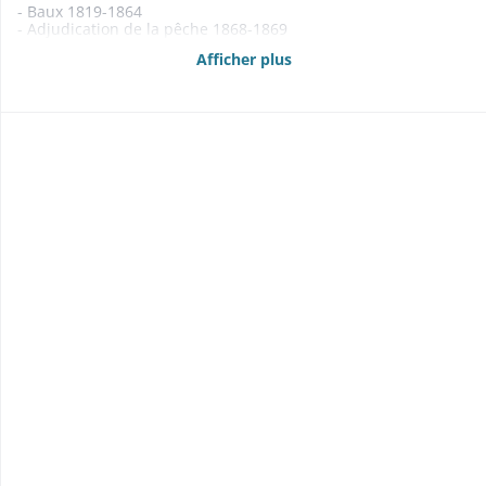
- Baux 1819-1864
- Adjudication de la pêche 1868-1869
- Rentes foncières 1834-1843
Afficher plus
- Etats des propriétés foncières, rentes et créances mobilières
1840, 1860-1865
- Délimitations, abornements 1822-1862