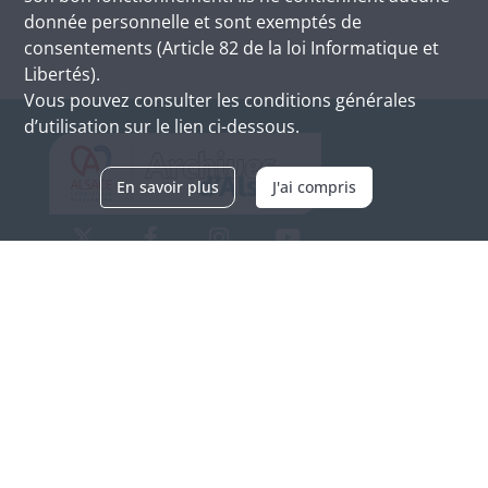
donnée personnelle et sont exemptés de
consentements (Article 82 de la loi Informatique et
Libertés).
Vous pouvez consulter les conditions générales
d’utilisation sur le lien ci-dessous.
En savoir plus
J'ai compris
Archives d'Alsace - Site de Colmar
Bâtiment M / Cité administrative
3, rue Fleischhauer
F-68026 COLMAR
(+33) 3 89 21 97 00
Nous contacter