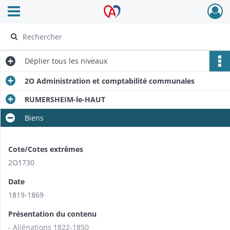
Ouvrir le menu déroulant
Archives Alsace - Colmar
Déplier
tous les niveaux
2O Administration et comptabilité communales
RUMERSHEIM-le-HAUT
Biens
Cote/Cotes extrêmes
2O1730
Date
1819-1869
Présentation du contenu
- Aliénations 1822-1850