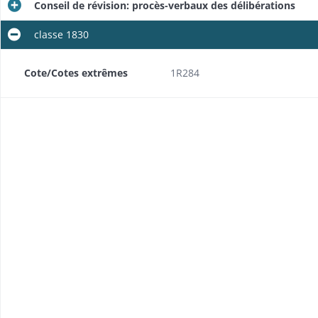
Conseil de révision: procès-verbaux des délibérations
classe 1830
ondance
Cote/Cotes extrêmes
1R284
s
ondance