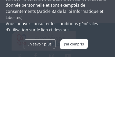
donnée personnelle et sont exemptés de
consentements (Article 82 de la loi Informatique et
Libertés).
Vous pouvez consulter les conditions générales
d’utilisation sur le lien ci-dessous.
En savoir plus
J'ai compris
Archives d'Alsace - Site de Colmar
Bâtiment M / Cité administrative
3, rue Fleischhauer
F-68026 COLMAR
(+33) 3 89 21 97 00
Nous contacter