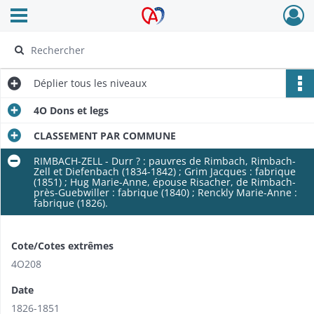
Ouvrir le menu déroulant
Archives Alsace - Colmar
Déplier
tous les niveaux
4O Dons et legs
CLASSEMENT PAR COMMUNE
RIMBACH-ZELL - Durr ? : pauvres de Rimbach, Rimbach-
Zell et Diefenbach (1834-1842) ; Grim Jacques : fabrique
(1851) ; Hug Marie-Anne, épouse Risacher, de Rimbach-
près-Guebwiller : fabrique (1840) ; Renckly Marie-Anne :
fabrique (1826).
Cote/Cotes extrêmes
4O208
Date
1826-1851