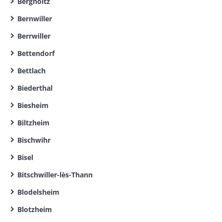
Bergholtz
Bernwiller
Berrwiller
Bettendorf
Bettlach
Biederthal
Biesheim
Biltzheim
Bischwihr
Bisel
Bitschwiller-lès-Thann
Blodelsheim
Blotzheim