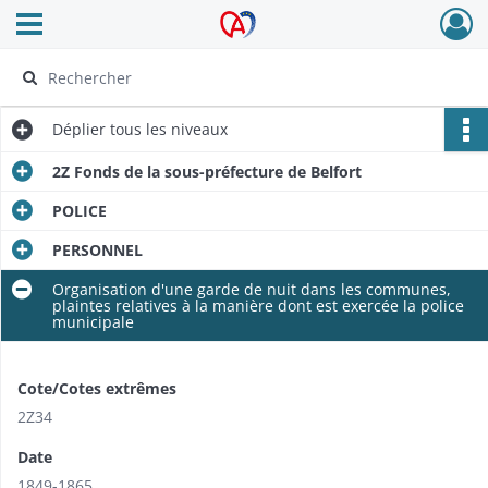
Ouvrir le menu déroulant
Archives Alsace - Colmar
Déplier
tous les niveaux
2Z Fonds de la sous-préfecture de Belfort
POLICE
PERSONNEL
Organisation d'une garde de nuit dans les communes,
plaintes relatives à la manière dont est exercée la police
municipale
Cote/Cotes extrêmes
2Z34
Date
1849-1865