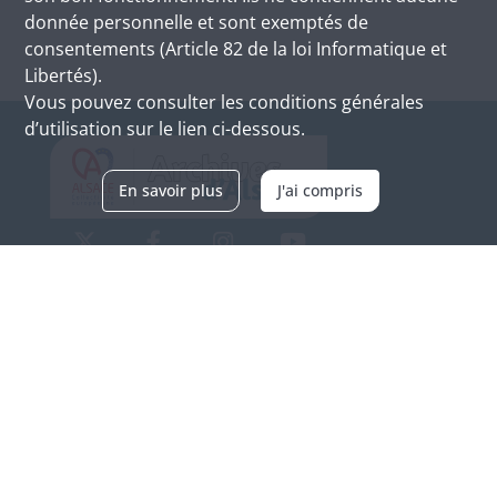
donnée personnelle et sont exemptés de
consentements (Article 82 de la loi Informatique et
Libertés).
Vous pouvez consulter les conditions générales
d’utilisation sur le lien ci-dessous.
En savoir plus
J'ai compris
Archives d'Alsace - Site de Colmar
Bâtiment M / Cité administrative
3, rue Fleischhauer
F-68026 COLMAR
(+33) 3 89 21 97 00
Nous contacter