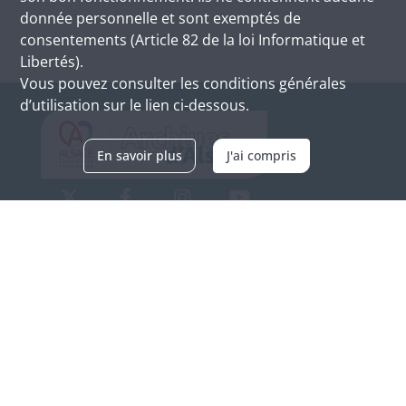
donnée personnelle et sont exemptés de
consentements (Article 82 de la loi Informatique et
Libertés).
Vous pouvez consulter les conditions générales
d’utilisation sur le lien ci-dessous.
En savoir plus
J'ai compris
Archives d'Alsace - Site de Colmar
Bâtiment M / Cité administrative
3, rue Fleischhauer
F-68026 COLMAR
(+33) 3 89 21 97 00
Nous contacter