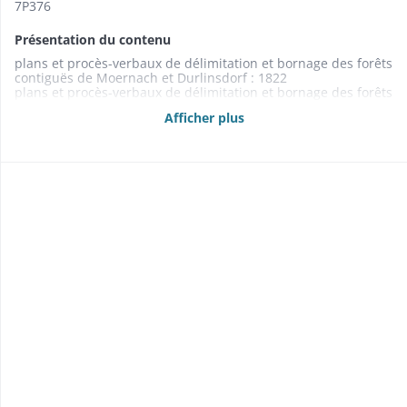
7P376
Présentation du contenu
plans et procès-verbaux de délimitation et bornage des forêts
contiguës de Moernach et Durlinsdorf : 1822
plans et procès-verbaux de délimitation et bornage des forêts
contiguës de Moernach et Durlinsdorf : 1825
Afficher plus
procès-verbal de délimitation partielle des forêts de
Moernach : 1845
procès-verbal de délimitation partielle des forêts de
Moernach : 1863