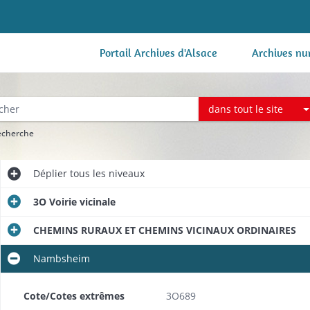
Portail Archives d'Alsace
Archives nu
dans tout le site
recherche
Déplier
tous les niveaux
3O Voirie vicinale
CHEMINS RURAUX ET CHEMINS VICINAUX ORDINAIRES
Nambsheim
Cote/Cotes extrêmes
3O689