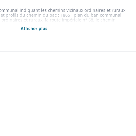
 communal indiquant les chemins vicinaux ordinaires et ruraux
an et profils du chemin du bac ; 1865 : plan du ban communal
ordinaires et ruraux, la route impériale n° 68, le chemin
ue du Rhin et un moulin (plan n° 3 O 418) ; 1868 : plan du ban
Afficher plus
 vicinaux ordinaires et ruraux, et la route impériale n° 68