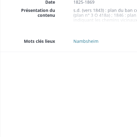
Date
1825-1869
Présentation du
s.d. (vers 1843) : plan du ban
contenu
(plan n° 3 O 418a) ; 1846 : pl
indiquant les chemins vicinaux 
d'intérêt commun n° 52, la dig
communal indiquant les chemins
(plan n° 3 O 419)
Mots clés lieux
Nambsheim