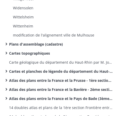
Widensolen
Wittelsheim
Wittenheim
modification de l'alignement ville de Mulhouse
Plans d'assemblage (cadastre)
Cartes topographiques
Carte géologique du département du Haut-Rhin par M. Jos. Koechlin-Schlumberger
Cartes et planches de légende du département du Haut-Rhin par M. Jos. Koechlin-Schlumberger
Atlas des plans entre la France et la Prusse - 1ère section des délimitations des frontières entre la France et l'Allemagne
Atlas des plans entre la France et la Bavière - 2ème section des délimitations entre la France et l'Allemagne
Atlas des plans entre la France et le Pays de Bade (3ème section des délimitations de frontières entre la France et l'Allemagne
14 doubles atlas et plans de la 1ère section Frontière entre la France et la Prusse - plans 1 à 9