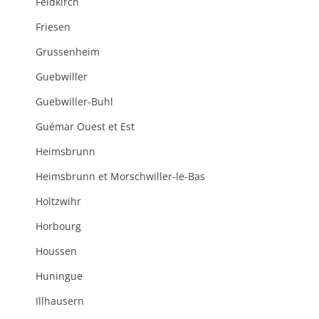
Feldkirch
Friesen
Grussenheim
Guebwiller
Guebwiller-Buhl
Guémar Ouest et Est
Heimsbrunn
Heimsbrunn et Morschwiller-le-Bas
Holtzwihr
Horbourg
Houssen
Huningue
Illhausern