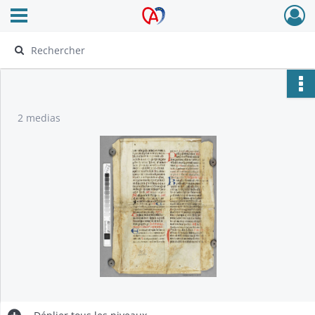
Ouvrir le menu déroulant
Archives Alsace - Colmar
2 medias