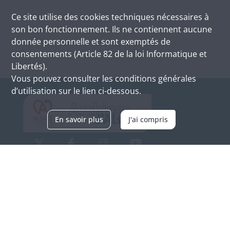
Ce site utilise des
cookies
techniques nécessaires à
son bon fonctionnement. Ils ne contiennent aucune
donnée personnelle et sont exemptés de
consentements (Article 82 de la loi Informatique et
Libertés).
Vous pouvez consulter les conditions générales
d’utilisation sur le lien ci-dessous.
En savoir plus
J'ai compris
Archives d'Alsace - Site de Colmar
Bâtiment M / Cité administrative
3, rue Fleischhauer
F-68026 COLMAR
(+33) 3 89 21 97 00