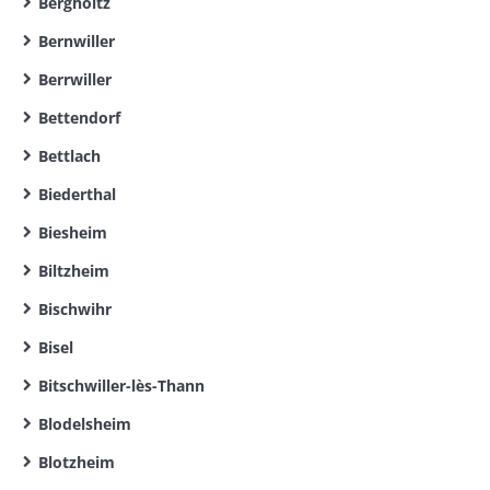
Bergholtz
Bernwiller
Berrwiller
Bettendorf
Bettlach
Biederthal
Biesheim
Biltzheim
Bischwihr
Bisel
Bitschwiller-lès-Thann
Blodelsheim
Blotzheim