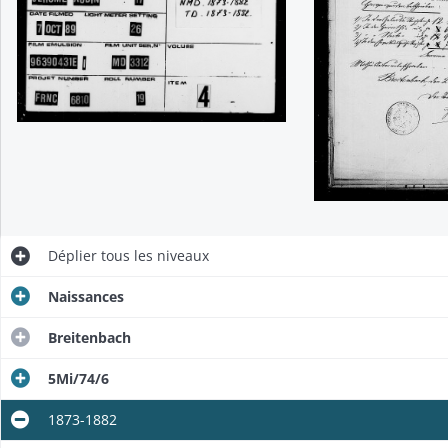
Déplier
tous les niveaux
Naissances
Breitenbach
5Mi/74/6
1873-1882