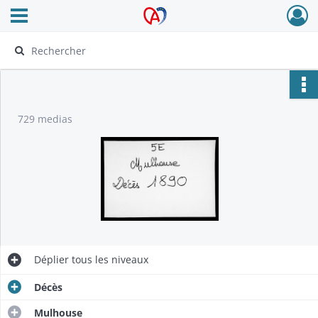
Ouvrir le menu déroulant
Archives Alsace - Colmar
729 medias
Déplier
tous les niveaux
Décès
Mulhouse