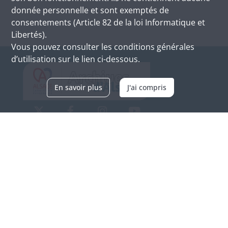
donnée personnelle et sont exemptés de
consentements (Article 82 de la loi Informatique et
Libertés).
Vous pouvez consulter les conditions générales
d’utilisation sur le lien ci-dessous.
En savoir plus
J'ai compris
Archives d'Alsace - Site de Colmar
Bâtiment M / Cité administrative
3, rue Fleischhauer
F-68026 COLMAR
(+33) 3 89 21 97 00
Nous contacter