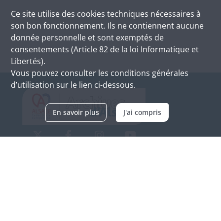
Ce site utilise des
cookies
techniques nécessaires à
son bon fonctionnement. Ils ne contiennent aucune
donnée personnelle et sont exemptés de
consentements (Article 82 de la loi Informatique et
Libertés).
Vous pouvez consulter les conditions générales
d’utilisation sur le lien ci-dessous.
En savoir plus
J'ai compris
Archives d'Alsace - Site de Colmar
Bâtiment M / Cité administrative
3, rue Fleischhauer
F-68026 COLMAR
(+33) 3 89 21 97 00