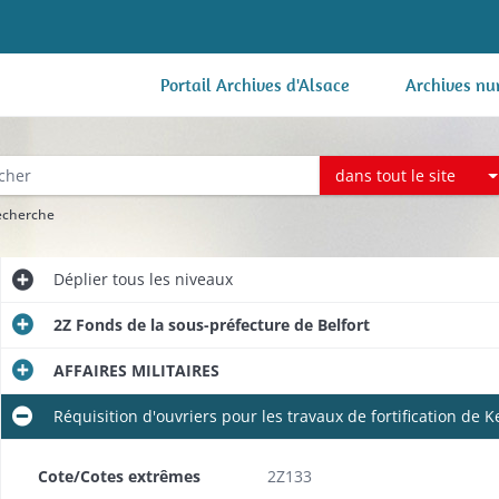
Portail Archives d'Alsace
Archives nu
dans tout le site
recherche
Déplier
tous les niveaux
2Z Fonds de la sous-préfecture de Belfort
AFFAIRES MILITAIRES
Réquisition d'ouvriers pour les travaux de fortification de K
Cote/Cotes extrêmes
2Z133