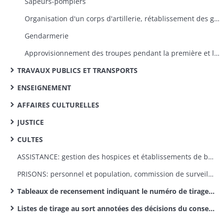
Sapeurs-pompiers
Organisation d'un corps d'artillerie, rétablissement des gardes nationales sédentaires, envoi d'armes pour la défense du territoire
Gendarmerie
Approvisionnement des troupes pendant la première et la deuxième invasion et l'occupation autrichienne, liquidation des charges de guerre de1 813-1815, vente des casernes
TRAVAUX PUBLICS ET TRANSPORTS
ENSEIGNEMENT
AFFAIRES CULTURELLES
JUSTICE
CULTES
ASSISTANCE: gestion des hospices et établissements de bienfaisance, aide aux indigents, malades, enfants abandonnés et victimes de sinistres
PRISONS: personnel et population, commission de surveillance
Tableaux de recensement indiquant le numéro de tirage au sort (par classe)
Listes de tirage au sort annotées des décisions du conseil de révision (par classe)