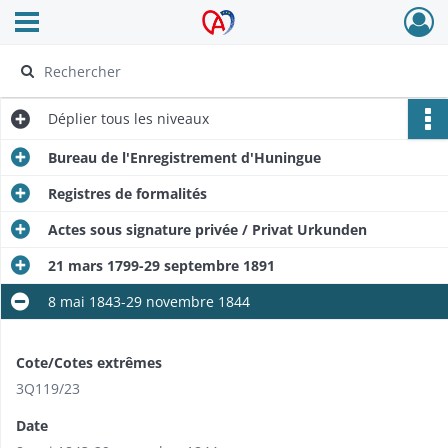
Ouvrir le menu déroulant
Archives Alsace - Colmar
Déplier
tous les niveaux
Bureau de l'Enregistrement d'Huningue
Registres de formalités
Actes sous signature privée / Privat Urkunden
21 mars 1799-29 septembre 1891
8 mai 1843-29 novembre 1844
Cote/Cotes extrêmes
3Q119/23
Date