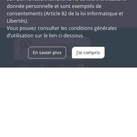
donnée personnelle et sont exemptés de
consentements (Article 82 de la loi Informatique et
Libertés).
Vous pouvez consulter les conditions générales
d’utilisation sur le lien ci-dessous.
En savoir plus
J'ai compris
Archives d'Alsace - Site de Colmar
Bâtiment M / Cité administrative
3, rue Fleischhauer
F-68026 COLMAR
(+33) 3 89 21 97 00
Nous contacter