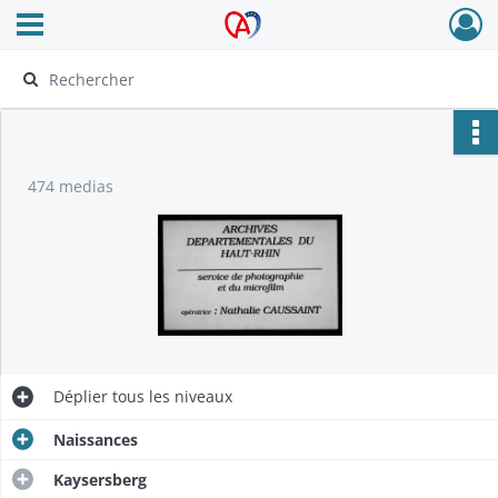
Ouvrir le menu déroulant
Archives Alsace - Colmar
474 medias
Déplier
tous les niveaux
Naissances
Kaysersberg