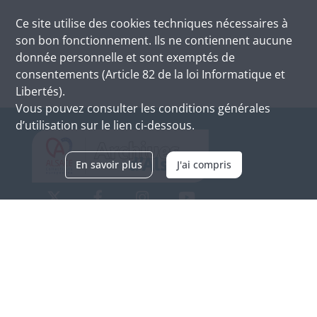
Ce site utilise des
cookies
techniques nécessaires à
son bon fonctionnement. Ils ne contiennent aucune
donnée personnelle et sont exemptés de
consentements (Article 82 de la loi Informatique et
Libertés).
Vous pouvez consulter les conditions générales
d’utilisation sur le lien ci-dessous.
En savoir plus
J'ai compris
Archives d'Alsace - Site de Colmar
Bâtiment M / Cité administrative
3, rue Fleischhauer
F-68026 COLMAR
(+33) 3 89 21 97 00