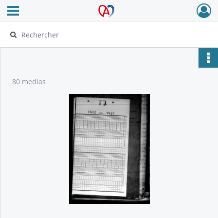
Ouvrir le menu déroulant
Archives Alsace - Colmar
80 medias