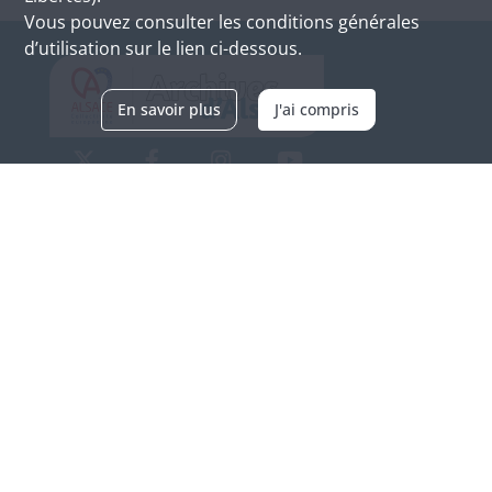
Vous pouvez consulter les conditions générales
d’utilisation sur le lien ci-dessous.
En savoir plus
J'ai compris
Archives d'Alsace - Site de Colmar
Bâtiment M / Cité administrative
3, rue Fleischhauer
F-68026 COLMAR
(+33) 3 89 21 97 00
Nous contacter
Horaires d'ouverture