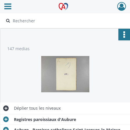
Ouvrir le menu déroulant
Archives Alsace - Colmar
147 medias
Déplier
tous les niveaux
Registres paroissiaux d'Aubure
Aubure - Paroisse catholique Saint-Jacques-le-Majeur