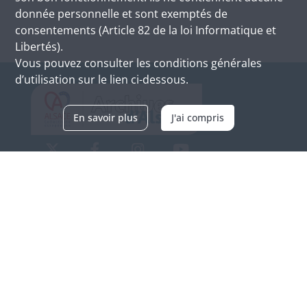
donnée personnelle et sont exemptés de
consentements (Article 82 de la loi Informatique et
Libertés).
Vous pouvez consulter les conditions générales
d’utilisation sur le lien ci-dessous.
En savoir plus
J'ai compris
Archives d'Alsace - Site de Colmar
Bâtiment M / Cité administrative
3, rue Fleischhauer
F-68026 COLMAR
(+33) 3 89 21 97 00
Nous contacter