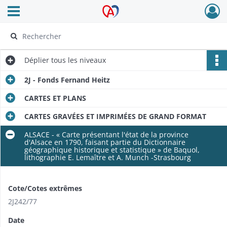
Ouvrir le menu déroulant
Archives Alsace - Colmar
Déplier
tous les niveaux
2J - Fonds Fernand Heitz
CARTES ET PLANS
CARTES GRAVÉES ET IMPRIMÉES DE GRAND FORMAT
ALSACE - « Carte présentant l'état de la province
d'Alsace en 1790, faisant partie du Dictionnaire
géographique historique et statistique » de Baquol,
lithographie E. Lemaître et A. Munch -Strasbourg
Cote/Cotes extrêmes
2J242/​77
Date