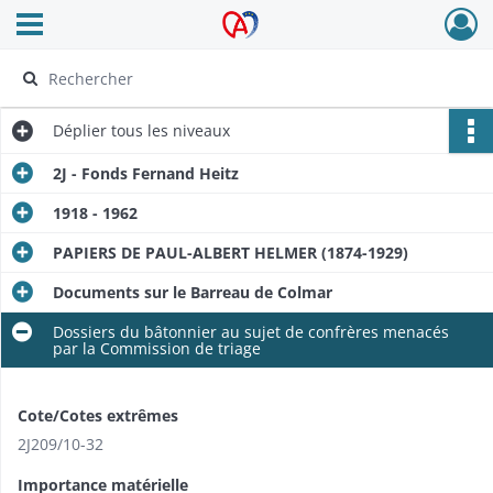
Ouvrir le menu déroulant
Archives Alsace - Colmar
Déplier
tous les niveaux
2J - Fonds Fernand Heitz
1918 - 1962
PAPIERS DE PAUL-ALBERT HELMER (1874-1929)
Documents sur le Barreau de Colmar
Dossiers du bâtonnier au sujet de confrères menacés
par la Commission de triage
Cote/Cotes extrêmes
2J209​/​10-32
Importance matérielle