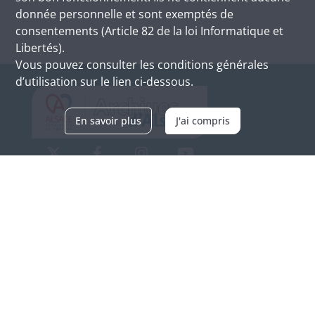
donnée personnelle et sont exemptés de
consentements (Article 82 de la loi Informatique et
Libertés).
Vous pouvez consulter les conditions générales
d’utilisation sur le lien ci-dessous.
En savoir plus
J'ai compris
Archives d'Alsace - Site de Colmar
Bâtiment M / Cité administrative
3, rue Fleischhauer
F-68026 COLMAR
(+33) 3 89 21 97 00
Nous contacter