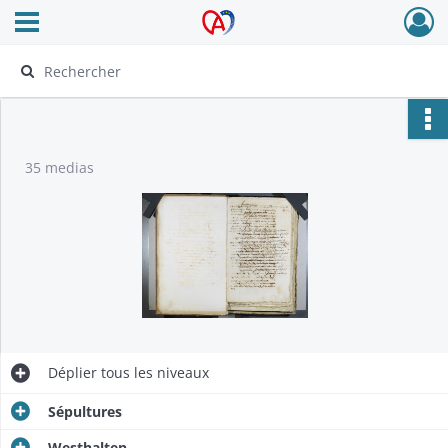
Ouvrir le menu déroulant
Archives Alsace - Colmar
35 medias
Déplier
tous les niveaux
Sépultures
Westhalten