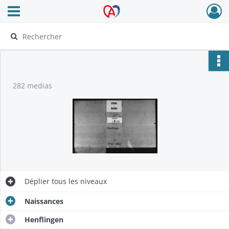
Ouvrir le menu déroulant
Archives Alsace - Colmar
282 medias
Déplier
tous les niveaux
Naissances
Henflingen