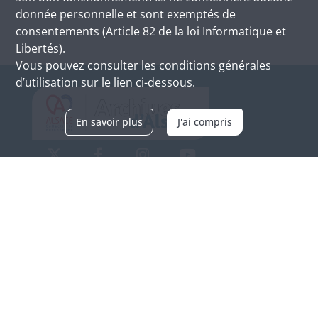
donnée personnelle et sont exemptés de
consentements (Article 82 de la loi Informatique et
Libertés).
Vous pouvez consulter les conditions générales
d’utilisation sur le lien ci-dessous.
En savoir plus
J'ai compris
Archives d'Alsace - Site de Colmar
Bâtiment M / Cité administrative
3, rue Fleischhauer
F-68026 COLMAR
(+33) 3 89 21 97 00
Nous contacter