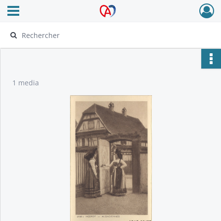
Ouvrir le menu déroulant
Archives Alsace - Colmar
1 media