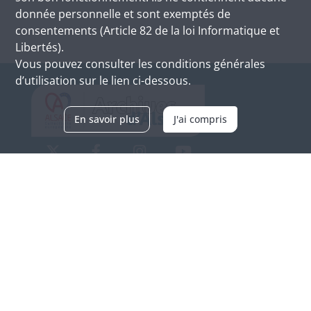
donnée personnelle et sont exemptés de
consentements (Article 82 de la loi Informatique et
Libertés).
Vous pouvez consulter les conditions générales
d’utilisation sur le lien ci-dessous.
En savoir plus
J'ai compris
Archives d'Alsace - Site de Colmar
Bâtiment M / Cité administrative
3, rue Fleischhauer
F-68026 COLMAR
(+33) 3 89 21 97 00
Nous contacter