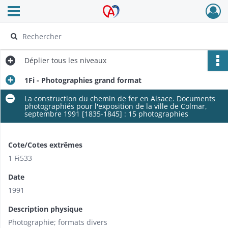
Ouvrir le menu déroulant
Archives Alsace - Colmar
Déplier
tous les niveaux
1Fi - Photographies grand format
La construction du chemin de fer en Alsace. Documents
photographiés pour l'exposition de la ville de Colmar,
septembre 1991 [1835-1845] : 15 photographies
Cote/Cotes extrêmes
1 Fi533
Date
1991
Description physique
Photographie; formats divers