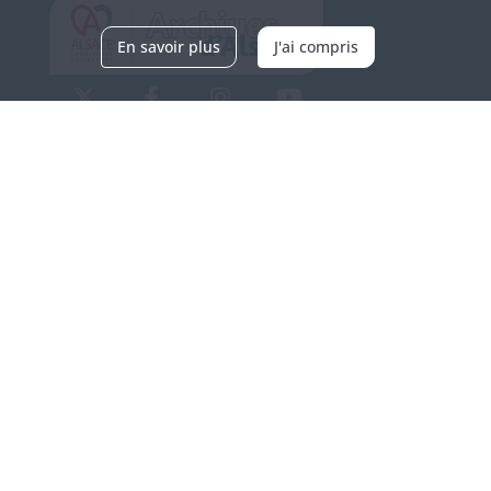
En savoir plus
J'ai compris
Archives d'Alsace - Site de Colmar
Bâtiment M / Cité administrative
3, rue Fleischhauer
F-68026 COLMAR
(+33) 3 89 21 97 00
Nous contacter
Horaires d'ouverture
Du mardi au vendredi
en continu de 9h à 17h