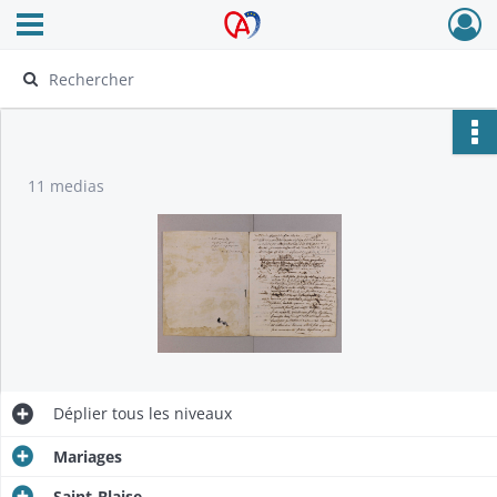
Ouvrir le menu déroulant
Archives Alsace - Colmar
11 medias
Déplier
tous les niveaux
Mariages
Saint-Blaise