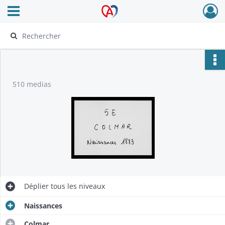
Ouvrir le menu déroulant
Archives Alsace - Colmar
510 medias
Déplier
tous les niveaux
Naissances
Colmar