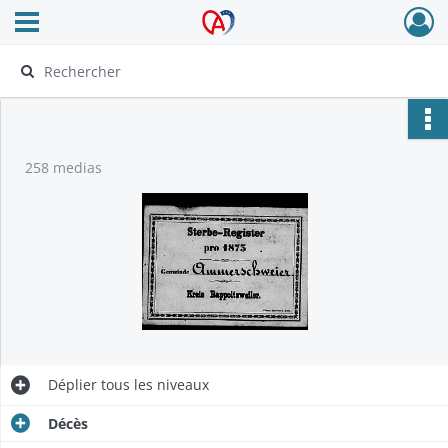
Ouvrir le menu déroulant
Archives Alsace - Colmar
258 medias
Déplier
tous les niveaux
Décès