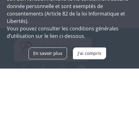
donnée personnelle et sont exemptés de
consentements (Article 82 de la loi Informatique et
Libertés).
Vous pouvez consulter les conditions générales
d’utilisation sur le lien ci-dessous.
En savoir plus
J'ai compris
Archives d'Alsace - Site de Colmar
Bâtiment M / Cité administrative
3, rue Fleischhauer
F-68026 COLMAR
(+33) 3 89 21 97 00
Nous contacter