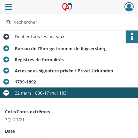
Ouvrir le menu déroulant
Archives Alsace - Colmar
Déplier
tous les niveaux
Bureau de l'Enregistrement de Kaysersberg
Registres de formalités
Actes sous signature privée / Privat Urkunden
1799-1892
22 mars 1830-17 mai 1831
Cote/Cotes extrêmes
​3Q126/21
Date