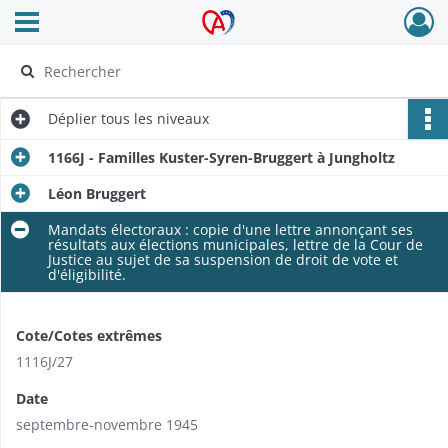
Ouvrir le menu déroulant
Archives Alsace - Colmar
Déplier
tous les niveaux
1166J - Familles Kuster-Syren-Bruggert à Jungholtz
Léon Bruggert
Mandats électoraux : copie d'une lettre annonçant ses
résultats aux élections municipales, lettre de la Cour de
Justice au sujet de sa suspension de droit de vote et
d'éligibilité.
Cote/Cotes extrêmes
1116J/27
Date
septembre-novembre 1945