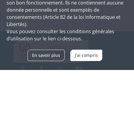
son bon fonctionnement. Ils ne contiennent aucune
donnée personnelle et sont exemptés de
consentements (Article 82 de la loi Informatique et
Libertés).
Vous pouvez consulter les conditions générales
d’utilisation sur le lien ci-dessous.
En savoir plus
J'ai compris
Archives d'Alsace - Site de Colmar
Bâtiment M / Cité administrative
3, rue Fleischhauer
F-68026 COLMAR
(+33) 3 89 21 97 00
Nous contacter